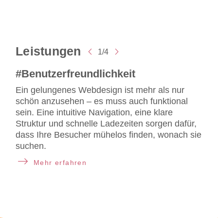
Leistungen
1
/
4
#Benutzerfreundlichkeit
#
R
Ein gelungenes Webdesign ist mehr als nur
ende
Ihr
Bil
schön anzusehen – es muss auch funktional
Des
sein. Eine intuitive Navigation, eine klare
ig
ein
Struktur und schnelle Ladezeiten sorgen dafür,
nur
dass Ihre Besucher mühelos finden, wonach sie
s
bes
suchen.
mob
Mehr erfahren